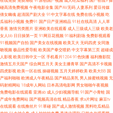
在线免费
免费潮喷
91原创国产视频
成人吃瓜福利
国产在线9
操
av网站 国产福利亚洲 欧美色图1 午夜av无码 91九色熟女老版 国产精选视频
碰高清免费视频
午夜电影全集
国产AV无码
人妻系列
爱豆传媒
倩女幽魂
超清国产剧大全
91中文字幕在线
免费在线小视频
吃
欧美精品网 午夜福利AV网站 91社区在线观看 岛国黄色在线 九一在线免费看
瓜福利小视频
免费91
国产日产亚洲精品
91社在线高清
人人草
香蕉
激情另类图片
亚洲欧美在线观看
成人三级成人三级
欧美老
日本素人直播 亚州第一AZ 91桃色视屏 国产国产国产自拍 欧美艹逼 少妇自
女人bb
日日操第一页
91网豆花视频
91福利剧场
免费影视观看
91视频国产自拍
国产美女在线视频
欧美又大
无码四虎
女同激
蔚 中文字幕熟女青草 变态另类性爱av 黑丝袜喷水视频网 欧美性爱东京热 午
吻视频
极品性爱导航
欧美国产拳交喷奶
中文字幕第三页
超碰成
夜日韩A片 91视频免费的 国产A级免片 欧美人妖视频 五月婷婷国产熟女 91
人影视
欧美日韩中文一区
手机看片1204
91色快播
福利撸影院
激情五月天国产
综合网五月天
美女主播青草
国产高清不卡视频
视频在线网址 岛国大片av在线 久久大香蕉网 日韩无码观 91巨炮 超碰再线99
四虎影视
欧美一区在线
操碰视频
五月天婷婷欧美
欧美大BB
国
产福利啪啪
欧洲成人午夜精品
国产精品美乳
男人操蜜桃视频
无
美女免费三级 色综欧美 自拍超碰天天看 变态另类第8页 韩国福利电影院 欧
码射精网站
18成年人网站
日本高清电影网
男女啪啪午夜视频
免费电影在线观看
亚洲ab
成人少妇视频导航
91国产小青蛙
国
美激情熟妇 婷婷六月天色色 91豆花网页跳转 超碰综合在线 女人的天堂网 五
产成年免费网站
国产视频高清在线
精品香蕉
求a片网址
麻豆tv
月天色色激情网 大香蕉伊人91 老司机黄色影院 色午月视频 91福利社入口 成
在线观看
在线撸丝片
91草碰
国产成人激情视频
黑料吃瓜精品