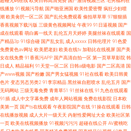
超碰无码在线
欧美日韩高清免费
国产激情视频三区
宅男福利在
线播放
91视频污导航
国产啪亚洲国
欧美性爱密臀
疯狂少妇喷
潮
欧美肏屄一区二区
国产乱伦免费观看
偷拍草草草
97狠狠插
香蕉视频下载污版
三级黄色视频网址
午夜99
91日逼视频
国产
成在线观看
萌白酱一线天
乱伦五月天婷婷
美腿丝袜在线观看
国
产精品3p
91综合碰
国产乱女乱
成人xxxxx
日韩伦理片
91色爱
免费黄色av网址
欧美肥老妇
欧美在线tv
加勒比在线视屏
国产美
女在线免费
91香蕉污APP
国产高清自拍一区
第一页草草影院
韩
日成人
精品福利
91天堂一区二区
日韩a级电影
国产二区高清
国
产www视频
国产粉嫩
国产男女猛视频
91社在线看
欧美日韩黄
色片
变态另态另类2
91李宗精品
黑丝袜自慰喷水
乱伦五月
国产
无码网站
三级无毒免费
青青草51
91丝袜在线
91九色在线观看
91插
成人中文字幕免费
成年人网站视频
免费在线影院
日本欧
美第一页
国产ts在线观看
午夜影院国产在线
91操在线观看
日韩
在线播放视频
成人大片一级天天
内射性爱网址大全
欧美社区第
一页
欧美在线视频播放
91视频污污污
超碰在线公开
AV蜜桃吃