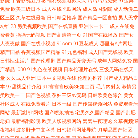
影院
丁香影视五月花
福利视频电影久久
污污污污免费
91金典
免费
欧美三级日本
成人在线吃瓜网站
成人岛国影院
成人动漫二
区三区
久草在线最新
日韩精品推荐
国产精品一区自拍
男人天堂
a片123
另类视频欧美
国产在线直播
亚洲卡一卡二
成人在线免
费看黄
操操无码视频
国产高清第一页
91国产在线播放
国产女
人夜夜做
国产在线小视频
91com
91豆花成人
哪里有A片网址
精产国品
香蕉视频国产精品
91九色福利
成人国产无线视
欧美
日韩性生活片
国产伦理剧
国产精品无套无码
成年人网站免费
国
产精品1000
91九色在线视频
日本伦理片在线
三级无码在线天
堂
久久成人亚洲
日本中文视频在线
伦理剧推荐
国产成人精品日
本
97甜桃品种介绍
91插插插
欧美SE第二页
毛片内射女
激情另
类欧美一二
国产色视频
孕妇三级av无码
日韩欧美色综合
美女
社区成人
在线免费看片
日本一级
国产传媒视频网站
免费观看污
网站
最新激情h网站
国产喷浆抽搐
宅男久久国产精品
国产乱肥
老妇
最新福利影院
欧美人妖视频网站
窝窝午夜理论
久草视频深
夜福利
波多野步中文字幕
日韩福利网址导航
91精品国产社区