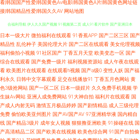
看|韩国国产性爱|韩国黄色Av电影|韩国黄色A片|韩国黄色网址链
接|韩国精品性爱|韩国久久AV
网站地图
在线夜间视频91 老司机91在线 AV午夜迷奸 久草热久久 欧洲亚洲自拍 色综
日本一级大片
微拍福利在线观看
91香蕉APP
国产二区三区
国产
精品性
乱伦种子
美国伦理大片
国产二区在线观看
美女伦理视频
合福利导航 伊人久久国产视频 91视频第二页 成人91看片软件 国产亚洲日本
福利偷拍小视频
91社区国产
丁香五月天堂
欧美变态一区
国产
综合在线观看
国产免费一级片
福利视频资源站
成人午夜在线观
欧美性爰aa 午夜影院9970 91在线观看高清 福利午夜天堂 美女天天干 人妻
看
欧美图片在线观看
在线观看h视频
国产a级0
变性人妖
国产福
利永久
日韩中文字幕观看
足交在线播放91
丁香五月色网站
黄
91—爱爱 大香蕉91伊人 另类综合欧洲激情 日本道a不卡 在线播放传媒视频
色3级抢网站
国产一区二区
日本一级婬片
久久免费手机视频
学
生妹Av网站
亚洲人成免费网站
91大神自拍
福利片在线观看
国
ts天堂国产 国产不卡二区 九一免费观看 青青草超碰 天堂激情 伊人青青草视
产成人内射无码
激情五月极品婷婷
国产剧情精品
成人三级伦理
频 肏屄爽片 国产黄色网 久久伊人色 日韩在线色网 91V视频高跟 操碰在线 国
免费
偷怕欧美亚州图片
国产AV国产AV
97亚洲精华液
国内精自
线
国产精品3级片
成年女人视频
狠狠撸亚洲欧美
91操碰在线
国
产久草香蕉 欧美人操 丝袜91视频 亚洲欧洲日本无码 www精品久久 九一看
产高清精品二区
国产欧美在线视频
欧美色综合网
91国产自拍偷