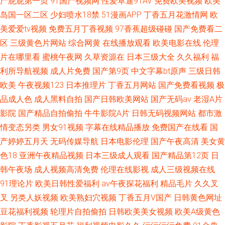
产屁屁第一页
91国产视频网
性爱草逼91AV
免费欧美视频
欧美
岛国一区二区
少妇喷水18禁
51漫画APP
丁香五月花激情网
欧
美爱爱tv视频
免费五月丁香视频
97香蕉超级碰碰
国产免费看二
区
三级黄色片网站
综合网黄
在线播放观看
欧美电影在线
伦理
片在哪里看
蜜桃午夜网
久草资源在
日本三级大全
久久福利
福
利所导航视频
成人片免费
国产第9页
中文字幕bt原声
三级日韩
欧美
午夜视频123
日本推理片
丁香五月网站
国产免费看视频
极
品成人色
成人黑料自拍
国产日韩欧美网站
国产无码av
老湿A片
影院
国产精品自拍偷拍
牛牛影院A片
日韩无码视频网站
都市激
情变态另类
男女91视频
字幕在线精品播放
免费国产在线看
国
产婷婷五月天
无码传媒导航
日本电影伦理
国产午夜高清
美女黄
色18
亚洲午夜精品视频
日本三级成人观看
国产精品第12页
日
韩午夜场
成人视频高清免费
伦理在线影视
成人三级视频在线
91理论片
欧美日韩性爱福利
av午夜探花福利
精品毛片
久久叉
叉
另类人妖视频
欧美熟妇穴视频
丁香五月V国产
日韩黄色网址
豆花福利视频
轮理片自拍偷拍
日韩欧美美女视频
欧美A级黄色