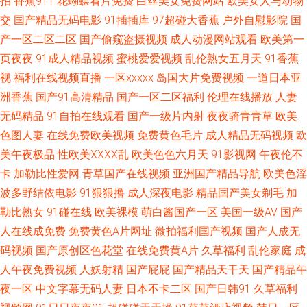
拍
香蕉911
花蝴蝶看片免费
白丝美女免费网站
欧美女人与动物
片不用下载 欧美一区色网 婷婷丁香五月导航 91白丝国产 不卡伦理AV 国产情
交
国产精品无码电影
91插插库
97超碰大香蕉
户外自慰影院
国
产一区二区二区
国产偷窥盗摄视频
成人动漫网站观看
欧美第一
侣AV激情 欧美A√ 日本性爱A片 亚洲性爱小说网 91色入 操碰视频免费 豆花
页夜夜
91成人精品视频
蜜桃爱爱视频
乱伦熟女五月天
91香蕉
视
福利在线视频直播
一区xxxxx
岛国大片免费视频
一道日本亚
观频在线观看 激情av自拍 青娱乐豆花视频 天堂一区三区 97去操操 成人A站
洲香蕉
国产91高清精品
国产一区二区福利
伦理在线播放
人妻
免费观看 另类图日韩 日韩美女电影 亚洲黄色电影网站 91福利小视频 操碰视
无码精品
91自拍在线观看
国产一级片内射
夜夜骑青青草
欧美
色图人妻
在线免费欧美视频
免费黄色毛片
成人精品无码视频
欧
频韩国 第一福利色导 国产综合14p 美日青青肏 欧美日韩在线免费 日韩欧美
美午夜极品
性欧美ⅩⅩⅩⅩ乱
欧美色色六月天
91影视网
午夜伦不
卡
加勒比性爱网
青草国产在线视频
亚洲国产精品导航
欧美色淫
青青草 午夜剧场福利院 www五月天 福利社老司机91 日本国产片区 日韩专
波多野结依电影
91狠狠撸
成人深夜电影
精品国产美女剃毛
加
勒比熟女
91碰在线
欧美裸模
萌白酱国产一区
美国一级AV
国产
区一二 91经典三级 操人妻av 白丝黄91 欧美性爱va专区 四虎黄一级片 伊人
人在线成免费
免费黄色A片网址
微拍福利国产视频
国产人成无
久久黑料 91网红在线视频 成人电影青青草 含羞草电影天堂 久久人人妻 欧美
码视频
国产原创区色花堂
在线免费黄A片
久草福利
乱伦家庭
成
人午夜免费视频
人妖射精
国产屁屁
国产精品天干天
国产精品午
性变态网 日韩精品三级 五月大香蕉网站 伊人精品视频 97激情理论 大香蕉福
夜一区
中文字幕无码人妻
日本不卡二区
国产日韩91
久草福利