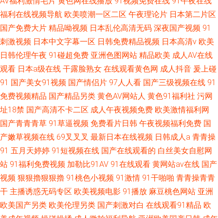
AV福利激情毛片
黄色网在线播放
91视频免费在线
91午夜在线
福利在线视频导航
欧美喷潮一区二区
午夜理论片
日本第二片区
国产免费大片
精品呦视频
日本乱伦高清无码
深夜国产视频
91
刺激视频
日本中文字幕一区
日韩免费精品视频
日本高清v
欧美
日韩伦理午夜
91碰超免费
亚洲色图网站
精品欧美
成人AV在线
观看
日本a级在线
干露脸熟女
在线观看黄色网
成人抖音
爰上碰
91
国产美女91视频
国产情侣片
97人人看
国产三级视频在线
91
免费视频精品
国产精品另类
黄色AV网站人
黄色91福利社
污网
址18禁
国产高清不卡二区
成人午夜视频免费
欧美激情福利网
国产青青青草
91草逼视频
免费看片日韩
午夜视频福利免费
国
产嫩草视频在线
69叉叉叉
最新日本在线视频
日韩成人a
青青操
91
五月天婷婷
91短视频在线
国产在线观看的
白丝美女自慰网
站
91福利免费视频
加勒比91AV
91在线观看
黄网站av在线
国产
视频
狠狠擼狠狠擼
91桃色小视频
91激情
91干啪啪
青青操青青
干
主播诱惑无码专区
欧美视频电影
91播放
麻豆桃色网站
亚洲
欧美国产另类
欧美伦理另类
国产刺激对白
在线观看91精品
欧