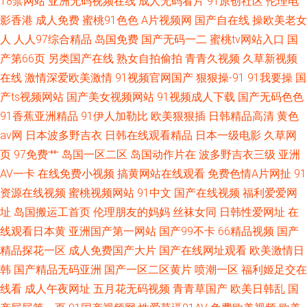
18禁网站
亚洲无码视频在线
成人无码看片
91原创社区
伦理电
影香港
成人免费
蜜桃91色色
A片视频网
国产自在线
操欧美老女
人
人人97综合精品
岛国免费
国产无码一二
蜜桃tv网站入口
国
产第66页
另类国产在线
熟女自拍偷拍
青青久视频
久草新视频
在线
激情深爱欧美激情
91视频官网国产
狠狠操-91
91我要操
国
产ts视频网站
国产美女视频网站
91视频成人下载
国产无码色色
91香蕉亚洲精品
91伊人加勒比
欧美狠狠插
日韩精品高清
黄色
av网
日本波多野吉衣
日韩在线观看精品
日本一级电影
久草网
页
97免费艹
岛国一区二区
岛国动作片在
波多野吉衣三级
亚洲
AV一卡
在线免费小视频
搞黄网站在线观看
免费色情A片网扯
91
资源在线视频
蜜桃视频网站
91中文
国产在线视频
福利爱爱网
址
岛国搬运工首页
伦理朋友的妈妈
丝袜女同
日韩性爱网址
在
线观看日本黄
亚洲国产第一网站
国产99不卡
66精品视频
国产
精品探花一区
成人免费国产大片
国产在线网址观看
欧美激情日
韩
国产精品无码亚洲
国产一区二区黄片
喷潮一区
福利姬足交在
线看
成人午夜网址
五月花无码视频
青青草国产
欧美日韩乱
国