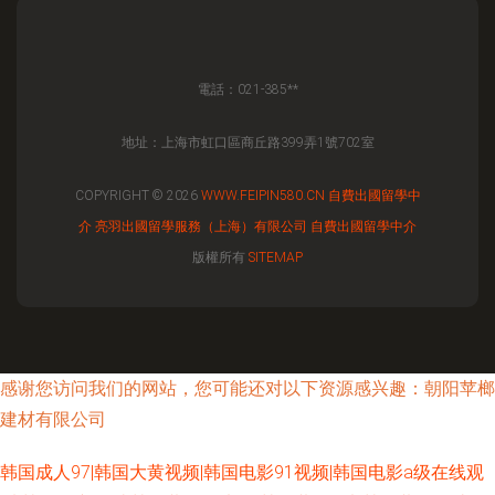
電話：021-385**
地址：上海市虹口區商丘路399弄1號702室
COPYRIGHT © 2026
WWW.FEIPIN580.CN
自費出國留學中
介
亮羽出國留學服務（上海）有限公司
自費出國留學中介
版權所有
SITEMAP
感谢您访问我们的网站，您可能还对以下资源感兴趣：朝阳苹榔
建材有限公司
韩国成人97|韩国大黄视频|韩国电影91视频|韩国电影a级在线观