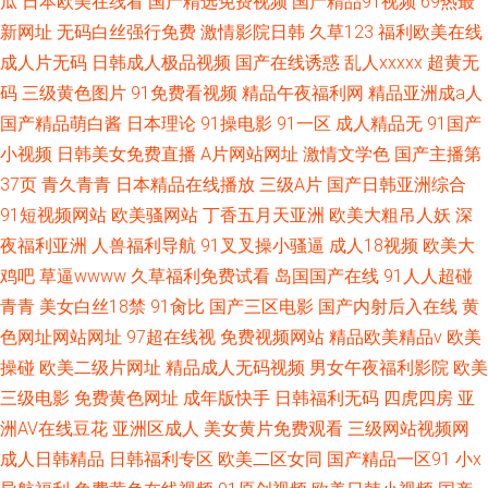
瓜
日本欧美在线看
国产精选免费视频
国产精品91视频
69热最
新网址
无码白丝强行免费
激情影院日韩
久草123
福利欧美在线
成人片无码
日韩成人极品视频
国产在线诱惑
乱人xxxxx
超黄无
码
三级黄色图片
91免费看视频
精品午夜福利网
精品亚洲成a人
国产精品萌白酱
日本理论
91操电影
91一区
成人精品无
91国产
小视频
日韩美女免费直播
A片网站网址
激情文学色
国产主播第
37页
青久青青
日本精品在线播放
三级A片
国产日韩亚洲综合
91短视频网站
欧美骚网站
丁香五月天亚洲
欧美大粗吊人妖
深
夜福利亚洲
人兽福利导航
91叉叉操小骚逼
成人18视频
欧美大
鸡吧
草逼wwww
久草福利免费试看
岛国国产在线
91人人超碰
青青
美女白丝18禁
91肏比
国产三区电影
国产内射后入在线
黄
色网址网站网址
97超在线视
免费视频网站
精品欧美精品v
欧美
操碰
欧美二级片网址
精品成人无码视频
男女午夜福利影院
欧美
三级电影
免费黄色网址
成年版快手
日韩福利无码
四虎四房
亚
洲AV在线豆花
亚洲区成人
美女黄片免费观看
三级网站视频网
成人日韩精品
日韩福利专区
欧美二区女同
国产精品一区91
小x