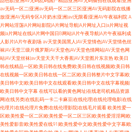
品色欲|亚洲Av无码乱码国产精品|亚洲AV无码偷拍在线观看|亚洲
av无码一区二|亚洲av无码一区二区三区|亚洲AV无码影院在线播
放|亚洲AV无码专区A片奶水|亚洲|av|无限看|亚洲AV午夜福利院
A
片网站淫荡|A片网站影院|A片网址导航|A片网址入口|a片网址视
频|a片网址在线|A片网中国日B网站|A片午夜导航|A片午夜福利成
人影片|A片午夜剧场
av天堂美国黑人|AV天堂情色|AV天堂情色丝
袜|AV天堂三级片俄罗斯|AV天堂色|AV天堂色情网站|AV天堂色网
站|AV天堂丝袜|av天堂天天干大香蕉|AV天堂图片东京热
欧美日
韩在线精品一区|欧美日韩在线免费|欧美日韩在线视频|欧美日韩
在线视频一区|欧美日韩在线一区二区|欧美日韩整片中文字幕|欧
美日韩中文|欧美日韩中文在线观看|欧美日韩中文在线字幕视频|
欧美日韩中文字幕
在线可以看的黄色网址|在线老司机精品资源
网|在线另类|在线乱码一卡二卡麻豆|在线伦理|在线伦理电影|在线
伦理片|在线伦理片免费|在线伦理影院|在线毛片观看
欧美性爱一
区|欧美性爱一区二区|欧美性爱一区二区三区|欧美性爱淫淫网|欧
美性爱影音|欧美性爱在线91|欧美性爱中文|欧美性爱中文字幕|欧