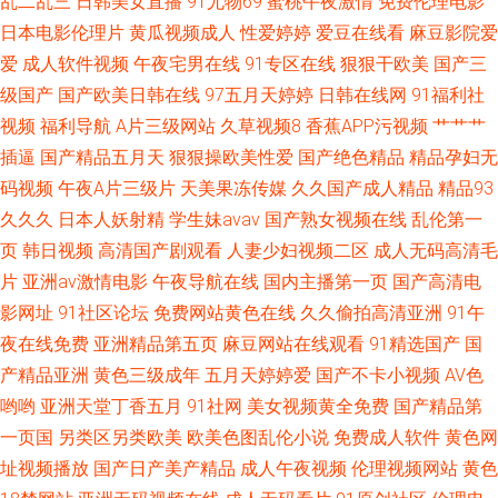
乱二乱三
日韩美女直播
91尤物69
蜜桃午夜激情
免费伦理电影
日本电影伦理片
黄瓜视频成人
性爱婷婷
爱豆在线看
麻豆影院爱
爱
成人软件视频
午夜宅男在线
91专区在线
狠狠干欧美
国产三
级国产
国产欧美日韩在线
97五月天婷婷
日韩在线网
91福利社
视频
福利导航
A片三级网站
久草视频8
香蕉APP污视频
艹艹艹
插逼
国产精品五月天
狠狠操欧美性爱
国产绝色精品
精品孕妇无
码视频
午夜A片三级片
天美果冻传媒
久久国产成人精品
精品93
久久久
日本人妖射精
学生妹avav
国产熟女视频在线
乱伦第一
页
韩日视频
高清国产剧观看
人妻少妇视频二区
成人无码高清毛
片
亚洲av激情电影
午夜导航在线
国内主播第一页
国产高清电
影网址
91社区论坛
免费网站黄色在线
久久偷拍高清亚洲
91午
夜在线免费
亚洲精品第五页
麻豆网站在线观看
91精选国产
国
产精品亚洲
黄色三级成年
五月天婷婷爱
国产不卡小视频
AV色
哟哟
亚洲天堂丁香五月
91社网
美女视频黄全免费
国产精品第
一页国
另类区另类欧美
欧美色图乱伦小说
免费成人软件
黄色网
址视频播放
国产日产美产精品
成人午夜视频
伦理视频网站
黄色