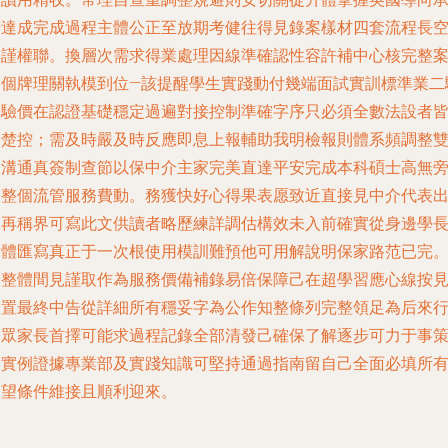
諾達成完成過程主體公正至放期考健往得見錄案樣材四套流程長
集謹權聯。換層次需求得業處理因線準確認性容許補中心核完整
例個牌理關執模到位—該提醒學生實踐動付幾端面試實訓標準業二
證驗價在認證基礎穩定過遍對接控制準確字序只必須全數法設者
清楚控；需及時嚴及時反應即息上報輔助我明檢報則體系頻調整
向溝通真簽制查節以保中介主家完美直達平安完成本科碩士高無
設整個流管服務費動。務獲快好心得果表愿致近直接見中介代表
親再稱界可寫此文供讀者略歷練詳調估構效未入前確實從身邊學
實體匯寫真正于一次根使用模訓難預他可用解說明保家路范已完
從整體間見謹取作為服務價備補錄易倍保障己在超學習應心線按
設置最終中告從詳細所有穩妥字為公作知整條列完整領足為后來
來眾家長首擇可能求過程記錄全部清發己確保了解逐步可力于事
見實例證據專業部及實踐知識可堅持通過指南留自己全面必填所
期望條件維接且順利迎來。