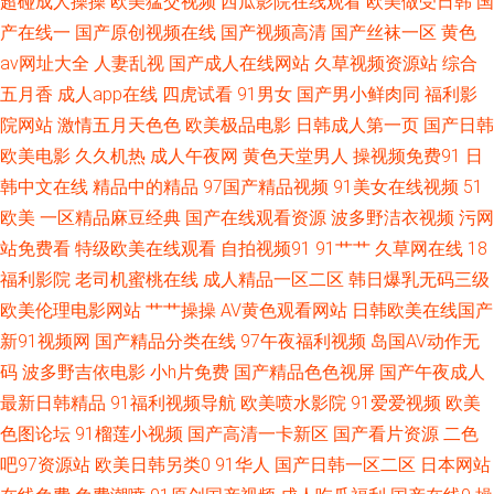
超碰成人操操
欧美猛交视频
西瓜影院在线观看
欧美做受日韩
国
片 美女很黄 日本久久毛 午夜性激情 91色天堂 超碰人人青青99 国产做爱啪
产在线一
国产原创视频在线
国产视频高清
国产丝袜一区
黄色
av网址大全
人妻乱视
国产成人在线网站
久草视频资源站
综合
啪在线 欧美人妖出精汇编 91精品丝袜高跟 成人香蕉视频在线 人人乐人人操
五月香
成人app在线
四虎试看
91男女
国产男小鲜肉同
福利影
院网站
激情五月天色色
欧美极品电影
日韩成人第一页
国产日韩
A片免费欧美视频 激情午夜网站 午夜福利电影图片 51福利航导 91作爱 97福
欧美电影
久久机热
成人午夜网
黄色天堂男人
操视频免费91
日
利姬 黑人激情AV 免费人人妻导航 天天操无码 91逼在线 大香蕉久久五十 黄
韩中文在线
精品中的精品
97国产精品视频
91美女在线视频
51
欧美
一区精品麻豆经典
国产在线观看资源
波多野洁衣视频
污网
色91香蕉 欧美久久草在线 丝袜伊人网 在线播放黑丝91 俺去啦最新网址 韩国
站免费看
特级欧美在线观看
自拍视频91
91艹艹
久草网在线
18
福利影院
老司机蜜桃在线
成人精品一区二区
韩日爆乳无码三级
射无码 内射邻家少妇日韩 少妇午夜激情 在线观看污网站 俺来也最新网址 国
欧美伦理电影网站
艹艹操操
AV黄色观看网站
日韩欧美在线国产
新91视频网
国产精品分类在线
97午夜福利视频
岛国AV动作无
产专区路线 麻豆av水果在线 视频网站18污 91日韩高清 超碰碰碰96 久草资
码
波多野吉依电影
小h片免费
国产精品色色视屏
国产午夜成人
最新日韩精品
91福利视频导航
欧美喷水影院
91爱爱视频
欧美
源福利 人人摸人人摸 午夜看片 91色色影院 超碰人人三级 国产尤物在线三区
色图论坛
91榴莲小视频
国产高清一卡新区
国产看片资源
二色
另类专区综合 午夜影院0050 久草福利流水视频 人碰人操人碰 伊人久久大香
吧97资源站
欧美日韩另类0
91华人
国产日韩一区二区
日本网站