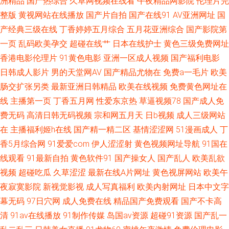
洲精品
国产热综合
久草网视频在线看
午夜精品网影院
伦理片完
熟女在线视频网站 av亚洲东方 后入在线 日韩三级中文字幕 91极品在线 国产
整版
黄视网站在线播放
国产片自拍
国产在线91
AV亚洲网址
国
产经典三级在线
丁香婷婷五月综合
五月花亚洲综合
国产影院第
福利导航精 欧洲美色sss 亚洲综合激情色网 超碰爱久 狼人影院 影音先锋色
一页
乱码欧美孕交
超碰在线艹
日本在线护士
黄色三级免费网址
香港电影伦理片
91黄色电影
亚洲一区成人视频
国产福利电影
情影院 东京AV热 欧美残虐另类网站 午夜三级A 97国产精品 激情欧美偷拍网
日韩成人影片
男的天堂网AV
国产精品尤物在
免费a一毛片
欧美
肠交扩张另类
最新亚洲日韩精品
欧美在线视频
免费黄色网址在
日本色天堂 91成人天蚕 成人qv 玖草资源网站 亚洲网站黄 超碰人人爱人人做
线
主播第一页
丁香五月网
性爱东京热
草逼视频78
国产成人免
费无码
高清日韩无码视频
宗和网五月天
日b视频
成人三级网站
在
主播福利姬h在线
国产精一精二区
基情涩涩网
51漫画成人
丁
香5月综合网
91爱爱com
伊人涩涩射
黄色视频网址导航
91国在
线观看
91最新自拍
黄色软件91
国产操女人
国产乱人
欧美乱欲
视频
超碰吃瓜
久草涩涩
最新在线A片网址
黄色视屏网站
欧美午
夜寂寞影院
新视觉影视
成人写真福利
欧美内射网址
日本中文字
幕无码
97日穴网
成人免费在线
精品国产免费观看
国产不卡高
清
91av在线播放
91制作传媒
岛国av资源
超碰91资源
国产乱一