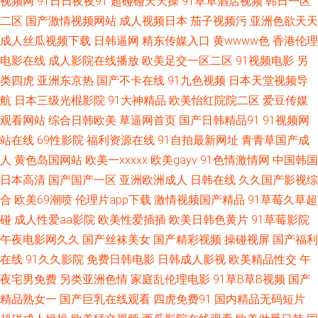
视频网
91日日夜夜91
超碰碰天天操
91草草酒店视频
韩日一区
利 黑丝麻豆91 欧美肏屄视频 日韩性爱AⅤ 亚洲黄色小说网 91网站 操逼问址
二区
国产激情视频网站
成人视频日本
茄子视频污
亚洲色欲天天
成人丝瓜视频下载
日韩逼网
精东传媒入口
黄wwww色
香港伦理
豆花91熟女自拍 精品久热 欧美第一页专区 少妇后入 亚洲欧洲姦 91免免费版
电影在线
成人影院在线播放
欧美足交一区二区
91视频电影
另
类四虎
亚洲东京热
国产不卡在线
91九色视频
日本天堂视频导
九幺 99热首页 成人片伊人 精品一欧美一综合 欧美草逼网址 日韩黄色大片
航
日本三级光棍影院
91大神精品
欧美怡红院院二区
爱豆传媒
午夜天堂福利 91se 99热久久视频 大香蕉久久综合 韩国无码专区 老师机午夜
观看网站
综合日韩欧美
草逼网首页
国产日韩精品91
91视频网
站在线
69性影院
福利资源在线
91自拍最新网址
青青草国产成
性爱 日本韩国A片 亚洲香蕉伊人网 97国产在线视频 超碰pt 激情啪啪综合 欧
人
黄色岛国网站
欧美一xxxxx
欧美gayv
91色情激情网
中国韩国
日本高清
国产国产一区
亚洲欧洲成人
日韩在线
久久国产影视综
美性爱一卡2卡 深夜无码福利视频 91蜜桃 wwwAV网站址 国产欧美性交 99爱
合
欧美69潮喷
伦理片app下载
激情视频国产精品
91草莓久草超
碰
成人性爱aa影院
欧美性爱插插
欧美日韩色黄片
91草莓影院
视频 伊人在线成人av 99麻豆 豆花18在线网页 玖玖热玖玖玖 人人操天天操
午夜电影网久久
国产丝袜美女
国产精彩视频
操碰视屏
国产福利
在线
91久久影院
免费日韩电影
日韩成人影视
欧美精品性交
午
微拍视频在线观看 51xtv影城 99超碰资源总站 国产青草91娱乐 美女免费αV
夜宅男免费
另类亚洲色情
家庭乱伦理电影
91草B草B视频
国产
日韩在线色网 午夜影视91 91主播在线视频 成人午夜三级视频 韩国自拍三及
精品熟女一
国产巨乳在线观看
四虎免费91
国内精品无码短片