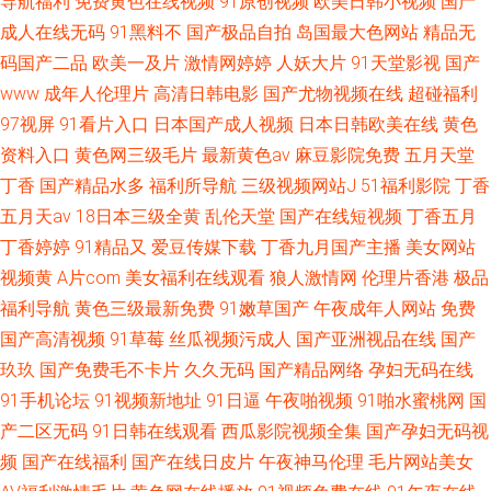
导航福利
免费黄色在线视频
91原创视频
欧美日韩小视频
国产
成人在线无码
91黑料不
国产极品自拍
岛国最大色网站
精品无
码国产二品
欧美一及片
激情网婷婷
人妖大片
91天堂影视
国产
www
成年人伦理片
高清日韩电影
国产尤物视频在线
超碰福利
97视屏
91看片入口
日本国产成人视频
日本日韩欧美在线
黄色
资料入口
黄色网三级毛片
最新黄色av
麻豆影院免费
五月天堂
丁香
国产精品水多
福利所导航
三级视频网站J
51福利影院
丁香
五月天av
18日本三级全黄
乱伦天堂
国产在线短视频
丁香五月
丁香婷婷
91精品又
爱豆传媒下载
丁香九月国产主播
美女网站
视频黄
A片com
美女福利在线观看
狼人激情网
伦理片香港
极品
福利导航
黄色三级最新免费
91嫩草国产
午夜成年人网站
免费
国产高清视频
91草莓
丝瓜视频污成人
国产亚洲视品在线
国产
玖玖
国产免费毛不卡片
久久无码
国产精品网络
孕妇无码在线
91手机论坛
91视频新地址
91日逼
午夜啪视频
91啪水蜜桃网
国
产二区无码
91日韩在线观看
西瓜影院视频全集
国产孕妇无码视
频
国产在线福利
国产在线日皮片
午夜神马伦理
毛片网站美女