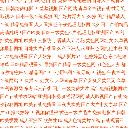
偷拍
91大神合集
成人拍拍拍免费
香港伦理剧
日韩大片观看网
人免费视频网 成人自拍超碰 天堂网东京热 超碰99久99 另类人妖网站 天天肏
址
日韩免费电影
91羞羞视频
国产网站
青草全福视在线
性导航
影视AV
日本一级在线视频
国产好片浮力
91久操
国产精品成人
屄视频 91人妻在线视频 国产夫妻3p 内射美女九色91 深夜天堂导航 97人人
在线
精品免费看
人人看操碰
午夜伦理电影网
久久国自产拍精品
高清乱码0
国产欧美
日韩三级黄色A片
伦理电影亚洲国产
福利
爱 国产精品色哟哟 日本生活片 91草草草 超碰牛牛 狼友激情网 日韩一级精
姬黄色网址
欧美伊人影院
丁香成人五月花
黄色网网址女
久草视
频最新网址
日韩大片在线看
久久亚洲人成
亚州色图乱伦小说
国
品 91成人免费视频 超碰人人噪 激情网站网址 人妖看片AV网站 亚洲欧美日韩
产va免费观看
国产人妖第二
成人影片h
91色婷婷瑟色
东京热狠
A片 大香蕉伊人五月 蜜桃h视频 午夜免费网站 91在线看视频 国产黄色成人
狠草
日韩精品观看
91最新国产精品
一级黄色网
91色色人妻
都
市激情婷婷
91精品国产91
云涩福利在线导航
91视色
午夜福利
在线 欧美aa中文字幕 五月天性福网 99影院激情文学 精品第一页 日韩成人网
在线网站
91直播
91处女
伊人网青青草
国产又爽又黄又无
久草
福利资源网
东方成人在线
国产一级免费大片
成年免费视频网站
站 91经典视频 成人淫无码 久艹视屏 日本视频网页 亚洲伊人主页 超碰注妇
国产在线播放网站
亚洲日本视频
淫淫网网
成人影视国产在线
深
夜福利网址
欧美在线免费看
日夜夜欧美
国产大片中文字幕
国产
久草福利视频 日本加勒比av 91视频网页 韩国AV区 欧美色图21p 性欧美色 午
片91
操久婷婷
91视频你懂得
黄色三级片毛片
免费电影片
日韩
欧美爱爱
成人亚洲区
欧美性16
成人色情黄片在线
在线观看亚
夜欧美剧场 狠狠干2026 日本三级官方网 足交在线视频 成人网片 狼友com