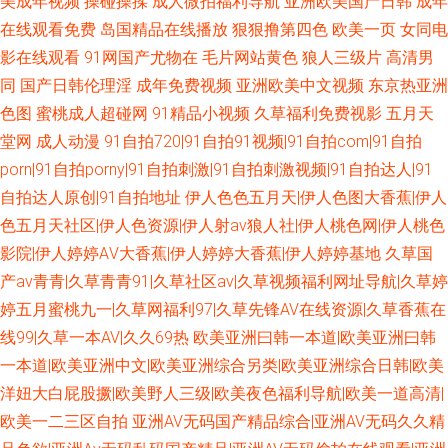
美成年视频
操碰操揉
成人微拍福利导航
亚洲欧美国产日韩
成年
在线观看免费
岛国精品在线播放
狠狠撸第四色
欧美一页
女同电
影在线观看
91网国产尤物在
毛片网站黄色
狼人三级片
高清男
同
国产日韩伦理淫
成年免费视频
亚洲欧美中文视频
东京热亚洲
色图
蜜桃成人超碰网
91精品小视频
久草福利免费视影
五月天
堂网
成人动漫
91自拍720|91自拍91视频|91自拍com|91自拍
porn|91自拍porny|91自拍刺激|91自拍刺激视频|91自拍达人|91
自拍达人原创|91自拍地址
伊人色色五月天|伊人色图大香蕉|伊人
色五月天社区|伊人色资源|伊人射av狼人社|伊人桃色网|伊人桃色
影院|伊人婷婷AⅤ大香蕉|伊人婷婷大香蕉|伊人婷婷基地
久草国
产av青青|久草青青91|久草社区av|久草视频福利网址导航|久草婷
婷五月蜜桃九一|久草网福利97|久草先锋AV在线资源|久草香蕉在
线99|久草一本AV|久久69热
欧美亚洲曰韩一本道|欧美亚洲曰韩
一本道|欧美亚洲中文|欧美亚洲综合另类|欧美亚洲综合日韩|欧美
洋妞大白屁股撅|欧美野人三级|欧美夜色福利导航|欧美一道高清|
欧美一二三区自拍
亚洲AV无码国产精品综合|亚洲AV无码久久精