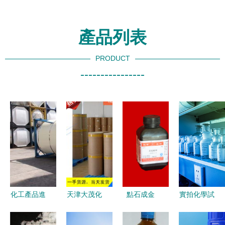
產品列表
PRODUCT
----------------
化工產品進
天津大茂化
點石成金
實拍化學試
口清關全指
學試劑廠銷
白銀良友化
劑玻璃藥瓶
南 從涂料
售部 主營
學試劑如何
整齊陳列于