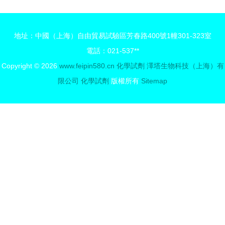
用概述 多
床診斷用生
規格生物試
物試劑研發
地址：中國（上海）自由貿易試驗區芳春路400號1幢301-323室
劑市場觀察
中的實用選
電話：021-537**
擇
Copyright © 2026
www.feipin580.cn
化學試劑
澤塔生物科技（上海）有
限公司
化學試劑
版權所有
Sitemap