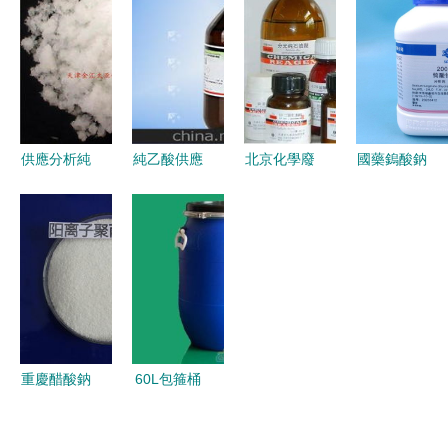
油漆到化學
碘化鉀、碘
在非臨床診
置物架的下
試劑與危險
及進口試
斷用生物試
載與使用指
品管理
劑，助力非
劑研發中破
南
臨床生物研
浪前行
發
供應分析純
純乙酸供應
北京化學廢
國藥鎢酸鈉
焦磷酸鉀
商與批發市
棄物權威處
二水AR分
— 北京金
場分析 生
理 過期化
析純實驗試
匯太亞化學
物試劑研發
學品回收與
劑在各行業
試劑在氯化
領域的選購
化學試劑科
的應用與分
物、硫酸
指南
學處置指南
析
鹽、碳酸鹽
檢測中的關
重慶醋酸鈉
60L包箍桶
鍵作用
與聚合氯化
與60公斤塑
鋁價格及應
料桶 非臨